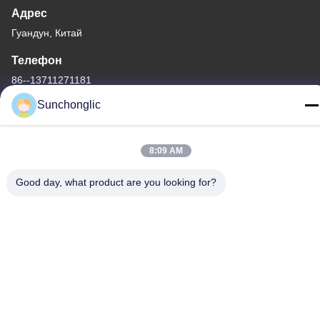
Адрес
Гуандун, Китай
Телефон
86--13711271181
Sunchonglic
8:09 AM
Политика уединения
|
Карта сайта
Good day, what product are you looking for?
Качество Китая хорошее доработанный инвертор волны
синуса Поставщик. © авторского права -2026 Foshan Suntway
Technology Co. Ltd. . Все права защищены.