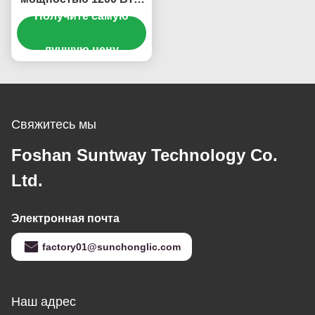
ЖК-дисплеем и тихой
Получите самую
работой для бытовых
лучшую цену
приборов
Свяжитесь мы
Foshan Suntway Technology Co.
Ltd.
Электронная почта
factory01@sunchonglic.com
Наш адрес