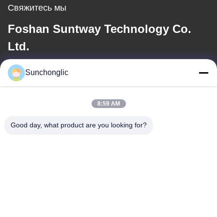
Свяжитесь мы
Foshan Suntway Technology Co.
Ltd.
Электронная почта
Sunchonglic
factory01@sunchonglic.com
8:59 AM
Good day, what product are you looking for?
Наш адрес
Адрес
Гуандун, Китай
Телефон
86--13711271181