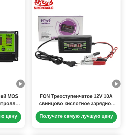
лей MOS
FON Трехступенчатое 12V 10A
нтроллер
свинцово-кислотное зарядное
 24V с
устройство с 150-250V AC
ую цену
Получите самую лучшую цену
кой
входом, совместимое с
батареями AGM и GEL