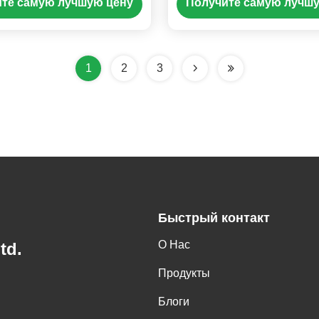
те самую лучшую цену
Получите самую лучш
арядным устройством
и 150V-250V вводом
аккумуляторов AGM
1
2
3
Быстрый контакт
О Нас
td.
Продукты
Блоги