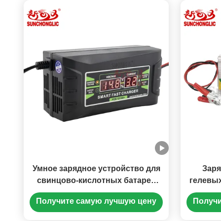
Умное зарядное устройство для
Заря
свинцово-кислотных батарей
гелевых
12В 10А с режимом зарядки PWM
трехс
Получите самую лучшую цену
Получи
и входной напряжением 150V-
150V 
250V
свинц