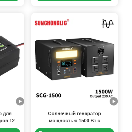
/GEL
AGM/GEL со светодиодным
дисплеем и защитой от низкого
напряжения
о для
Солнечный генератор
ров 12V
мощностью 1500 Вт с
зарядкой
инвертором чистой синусоиды и