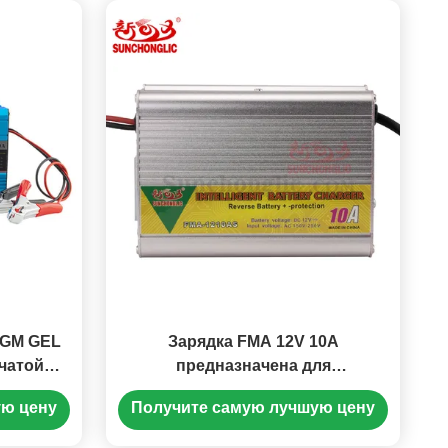
AGM GEL
Зарядка FMA 12V 10A
нчатой
предназначена для
дкой и
аккумуляторов AGM, GEL и
ую цену
Получите самую лучшую цену
гателя
свинцово-кислотных
аккумуляторов, с