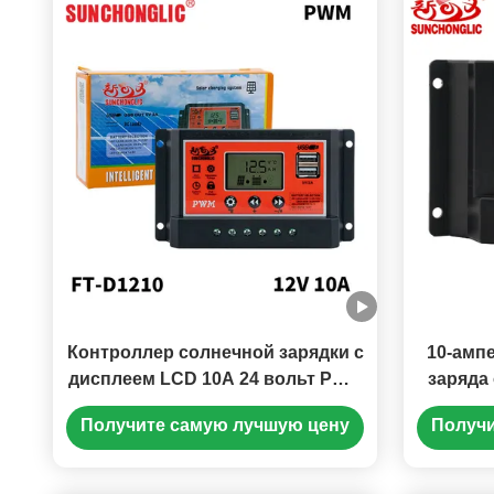
Контроллер солнечной зарядки с
10-амп
дисплеем LCD 10A 24 вольт PWM
заряда
с ручными настройками и
ЖК-дис
Получите самую лучшую цену
Получи
выходом USB