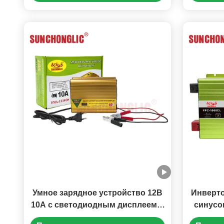
св
автомо
Умное зарядное устройство 12В
Инверто
10А с светодиодным дисплеем и
синусои
многоступенчатой зарядкой для
инверто