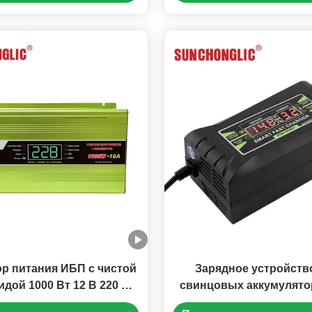
инцово-кислотных
аккумуляторов AGM
бильных аккумуляторов
р питания ИБП с чистой
Зарядное устройств
дой 1000 Вт 12 В 220 В,
свинцовых аккумулято
р для солнечной энергии
10A с трехступенчатой 