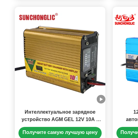
Интеллектуальное зарядное
1
устройство AGM GEL 12V 10A с
авто
светодиодным дисплеем и
устрой
Получите самую лучшую цену
Получи
трехступенчатой зарядкой
заря