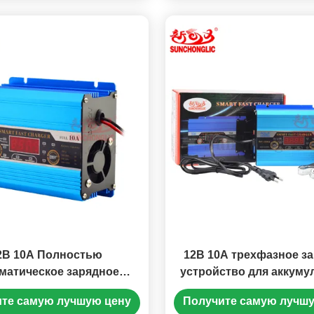
2В 10А Полностью
12В 10А трехфазное з
матическое зарядное
устройство для аккуму
ство с трехступенчатой
со светодиодным дис
те самую лучшую цену
Получите самую лучш
дкой для AGM, GEL и
функцией запуска двига