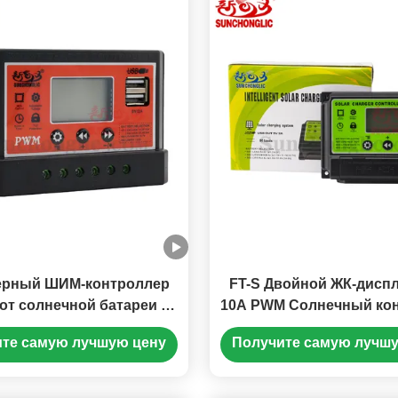
ерный ШИМ-контроллер
FT-S Двойной ЖК-дисп
 от солнечной батареи с
10A PWM Солнечный ко
плеем для 24-вольтовых
заряда для систем 12V
те самую лучшую цену
Получите самую лучш
систем
трехфазной заряд