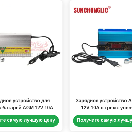
дное устройство для
Зарядное устройство 
 батарей AGM 12V 10A с
12V 10A с трехступе
тупенчатой зарядкой и
автоматической заря
те самую лучшую цену
Получите самую лучш
≈ 250V AC вводом для
функцией запуска дви
ово-кислотных батарей
автомобиля